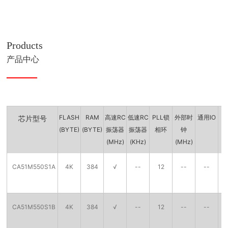
Products
产品中心
FLASH
RAM
高速RC
低速RC
PLL锁
外部时
通用IO
R
芯片型号
(BYTE)
(BYTE)
振荡器
振荡器
相环
钟
(MHz)
(KHz)
(MHz)
CA51M550S1A
4K
384
√
--
12
--
--
CA51M550S1B
4K
384
√
--
12
--
--