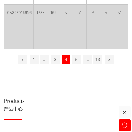
CA32F0156N6
128K
16K
√
√
√
√
√
<
1
...
3
4
5
...
13
>
Products
产品中心
×
