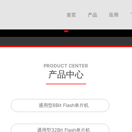
首页
产品
应用
Flash单片机系列
音响方案
MTP单片机系列
家电方案
电机控制Flash单片机
健康电子方案
PRODUCT CENTER
产品中心
TFT彩屏专用控制SOC
照明方案
空气传感芯片系列
钟控收音方案
收音接收芯片系列
消费电子方案
通用型8Bit Flash单片机
DAB接收模组系列
通用型32Bit Flash单片机
网络收音模组系列