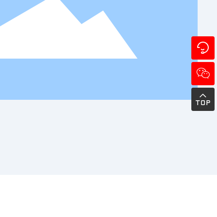


